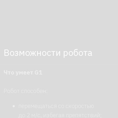
сложные эмоциональные реакции
или импровизация недоступны;
перемещение возможно только
по ровным поверхностям без
крутых подъемов.
Параметры робота:
2 ч
Автономная работа
35 кг
Вес робота
C++ / Python
Открытое
программирование