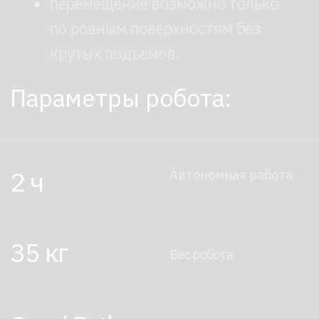
Где использовать
робота G1
Робот органично впишется в форматы,
где важно:
привлечь внимание к бренду или
продукту (выставки, презентации);
создать футуристическую
атмосферу (технологические
форумы, креативные ивенты);
обеспечить интерактив без
постоянного участия человека
(торговые центры, музеи);
продемонстрировать инновации