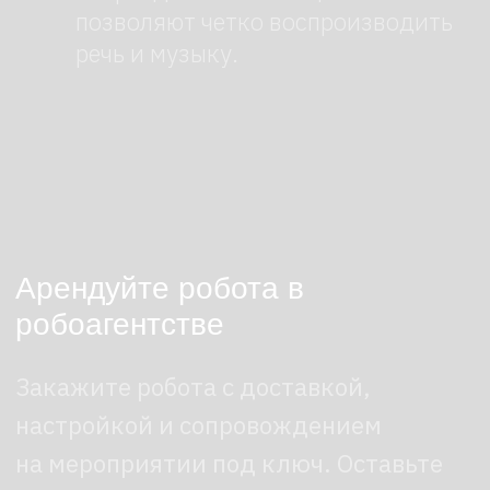
Возможности робота
Что умеет G1
Робот способен:
перемещаться со скоростью
до 2 м/с, избегая препятствий;
поддерживать диалог с гостями,
отвечая на базовые вопросы;
выполнять запрограммированные
жесты и движения;
распознавать лица и реагировать