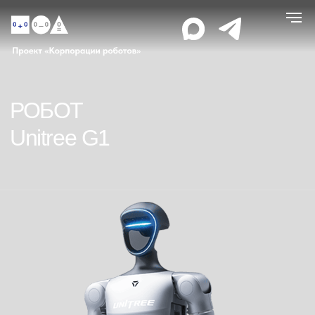
РОБОТ
Unitree G1