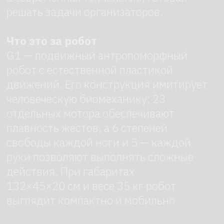
который обеспечивает до 2 часов
автономной работы. Для питания
требуется источник 54 В/5 А (DC).
Связь с оператором или серверными
системами поддерживается через Wi‑Fi
и Bluetooth.
«Зрение» робота обеспечивают:
3D‑лидар для построения карты
пространства;
камера глубины для
распознавания объектов и людей.
Стереодинамики мощностью 5 Вт
позволяют четко воспроизводить
речь и музыку.
Арендуйте робота в