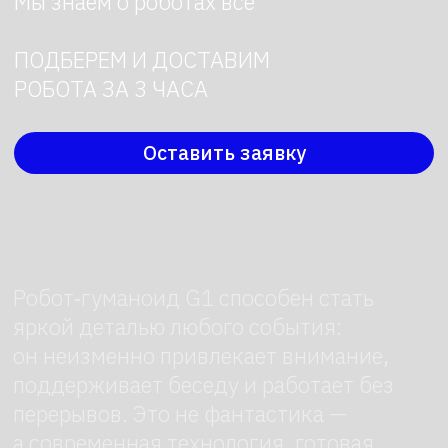
поддерживает беседу и работает без
перерывов. Это не фантастика —
а современная технология, готовая
решать задачи организаторов.
Что это за робот
G1 — подвижный антропоморфный
робот с естественной пластикой
движений. Его конструкция имитирует
человеческую биомеханику: 23
отдельных мотора обеспечивают
плавность жестов, а 6 степеней
свободы каждой ноги и 5 — каждой
руки позволяют выполнять сложные
действия. При габаритах
132×45×20 см и весе 35 кг робот
выглядит компактно и мобильно.
Как он работает
Робот функционирует на встроенном
аккумуляторе емкостью 9000 мАч,