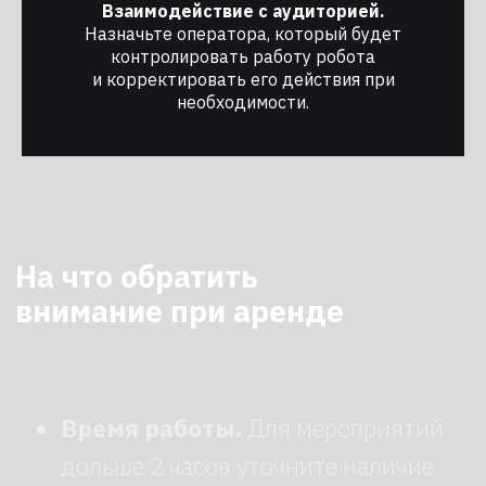
Взаимодействие с аудиторией.
Аренда помещения
Назначьте оператора, который будет
контролировать работу робота
Робот ведущий в аренду
и корректировать его действия при
необходимости.
Робот художник в аренду
Первое в России агентство
по аренде роботов для
мероприятий
Мы знаем о роботах все
каталог роботов
о нас
новости
контакты