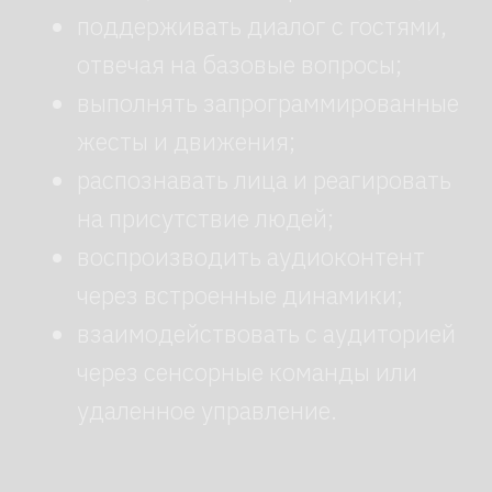
2 м/c
Скорость
Стоимость
30 000р/час
Аренда робота
(от 3х часов)
от 14 млн
Покупка робота