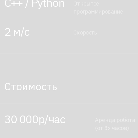
(корпоративные мероприятия,
образовательные программы).
Например, на выставке G1 может
встречать посетителей, рассказывать
о экспонатах и делать фото с гостями.
На корпоративе — вести викторину или
анонсировать следующие блоки
программы.
Как встроить
робота в
мероприятие