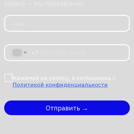
на присутствие людей;
воспроизводить аудиоконтент
через встроенные динамики;
взаимодействовать с аудиторией
через сенсорные команды или
удаленное управление.
Чего он не умеет
Важно понимать границы
возможностей:
время работы ограничено
2 часами — потребуется
подзарядка;
робот не адаптируется
к нестандартным ситуациям без
предварительной настройки;