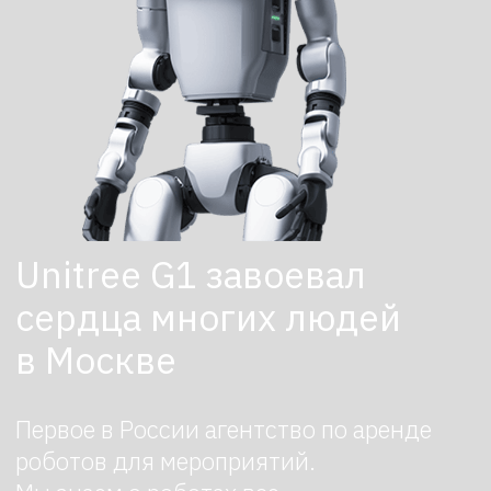
Unitree G1 завоевал
сердца многих людей
в Москве
Первое в России агентство по аренде
роботов для мероприятий.
Мы знаем о роботах все
ПОДБЕРЕМ И ДОСТАВИМ
РОБОТА ЗА 3 ЧАСА
Оставить заявку
Робот‑гуманоид G1 способен стать
яркой деталью любого события:
он неизменно привлекает внимание,