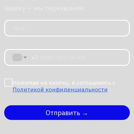
На что обратить
внимание при аренде
Время работы.
Для мероприятий
дольше 2 часов уточните наличие
запасных аккумуляторов.
Условия эксплуатации.
Робот
не предназначен для улицы
в дождь или снег, а также для
помещений с высокой
запыленностью.
Техническая поддержка.
Убедитесь, что поставщик