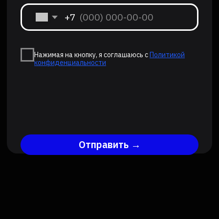
Занятия дают не только технические
знания, но и универсальные
компетенции, которые пригодятся в
жизни:
Логическое мышление.
Дети
учатся выстраивать
причинно‑следственные связи,
разбивать сложные задачи на шаги,
находить закономерности.
Пространственное воображение.
Сборка конструкций и работа с
моделями тренируют способность
«видеть» объект в трех измерениях,
представлять, как детали сочетаются
друг с другом.
Усидчивость и внимание к
деталям.
Точная сборка, настройка
электроники или отладка кода
требуют сосредоточенности — дети
учатся доводить дело до конца.