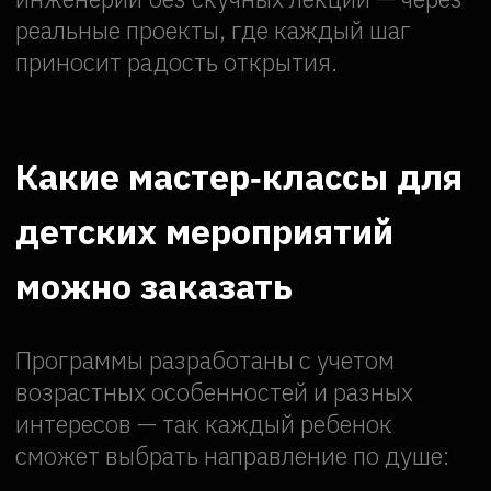
детских мероприятий
можно заказать
Программы разработаны с учетом
возрастных особенностей и разных
интересов — так каждый ребенок
сможет выбрать направление по душе:
Робототехника.
Юные инженеры
соберут и запрограммируют
собственных роботов — от простых
движущихся моделей до более
сложных конструкций с датчиками.
Дети увидят, как идеи воплощаются
в жизнь, и поймут основы механики
и программирования.
Основы электроники.
Ребята
познакомятся с базовыми
элементами схем: резисторами,
конденсаторами, светодиодами.