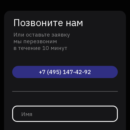
подается дозировано и сразу
применяется на деле.
На мастер‑классах ребята:
работают с реальными
инструментами и оборудованием под
присмотром наставников;
выполняют тематические задания —
индивидуально или в командах;
собирают, настраивают и тестируют
созданные модели;
обсуждают результаты, анализируют
ошибки и ищут способы
их исправить;
получают обратную связь от опытных
педагогов, которые помогают
двигаться вперед.
Какие навыки развиваются