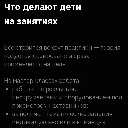
Командная работа и
коммуникация.
В групповых
проектах ребята распределяют роли,
договариваются, помогают друг
другу — осваивают навыки
сотрудничества.
Креативность и
изобретательство.
Создание
собственных моделей или программ
учит мыслить нестандартно,
предлагать идеи и воплощать их в
жизнь.
Самостоятельность и
уверенность.
От первого эскиза до
готового проекта ребенок проходит
весь путь сам — с поддержкой
наставников. Это дает ощущение
достижения и веру в свои силы.
Базовые инженерные
компетенции.
Знакомство с
принципами работы механизмов,
электроники, алгоритмов