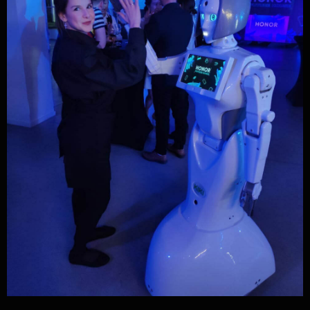
робоагентство
Info@roboagency.ru
+7 (495) 147-42-92
просп. Мира, 119,
стр. 2, Москва
2015-2026 © Робоагентство
Политика
конфиденциальности
Оставаясь на нашем сайте, вы соглашаетесь
с использованием файлов cookie.
Настроить cookie