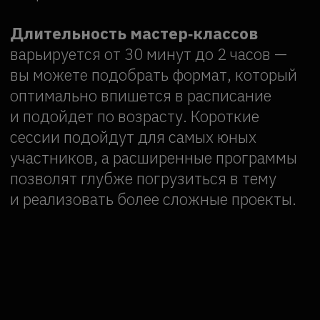
+7
Нажимая на кнопку, я соглашаюсь с
Политикой
конфиденциальности
Отправить →
Что делают дети
на занятиях
Все строится вокруг практики — теория