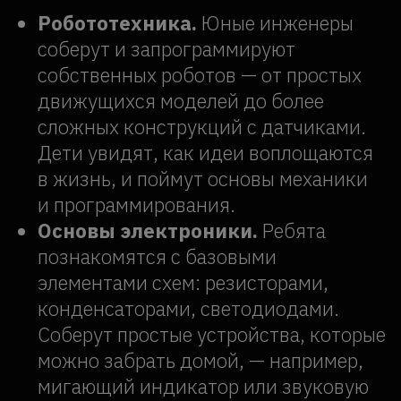
Соберут простые устройства, которые
можно забрать домой, — например,
мигающий индикатор или звуковую
сигнализацию.
Авиамоделирование.
Ребенок
погрузится в увлекательный мир
летательных аппаратов. Шаг
за шагом, из подготовленных
деталей, он создаст планер. В конце
мастер‑класса модель отправится
в полет — и это станет ярким
моментом занятия, который
запомнится надолго. Опыт дает
не только технические знания,
но и радость от видимого результата
своего труда.
Инженерные головоломки
и конструкторы.
Работа
с продвинутыми конструкторами
учит находить нестандартные
решения. Ребята будут собирать
модели по схемам и придумывать