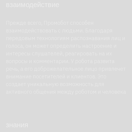
взаимодействие
Роботы
Прежде всего, Промобот способен
взаимодействовать с людьми. Благодаря
Аренда помещения
передовым технологиям распознавания лиц и
Робот ведущий в аренду
голоса, он может определить настроение и
интересы слушателей, реагировать на их
Робот художник в аренду
вопросы и комментарии. У робота развита
речь, а его доброжелательное лицо привлечет
внимание посетителей и клиентов. Это
Первое в России агентство
создает уникальную возможность для
по аренде роботов для
активного общения между роботом и человека
мероприятий
Мы знаем о роботах все
каталог роботов
о нас
знания