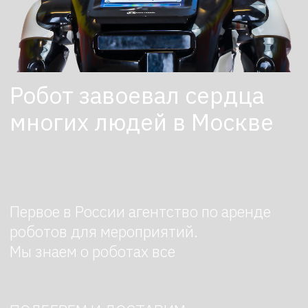
Первое в России агентство по аренде
роботов для мероприятий.
Мы знаем о роботах все
ПОДБЕРЕМ И ДОСТАВИМ
РОБОТА ЗА 3 ЧАСА
Оставить заявку
Не просто робот
Робот-промоутер разработан и создан
в России с использованием передовых
технологий. Он отличается высоким