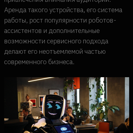
быть программирован для
демонстрации продукта или услуги,
проведения интерактивных игр с
участниками, а также для
предоставления информации о
компании или мероприятии.
Одна из ключевых особенностей
этого робота – его способность
взаимодействовать с людьми.
Робот обладает распознаванием
лиц и голосовых команд, что
позволяет ему эффективно
общаться с людьми. Он может
отвечать на вопросы и
предоставлять нужную
информацию.