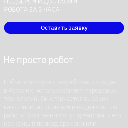
качеством исполнения и надежностью
работы. Компании могут арендовать его
на нужный период времени или
приобрести собственного робота для
постоянного использования
Роботы уже несколько десятилетий
активно внедряются в различные
сферы нашей жизни, помогая нам
автоматизировать и упростить самые
разнообразные задачи. От роботов-
пылесосов до роботов-хирургов — они
становятся все более
распространенными с каждым годом.
И одной из самых интересных
областей, где робототехника может
принести значительные преимущества,
является сфера деловых отношений