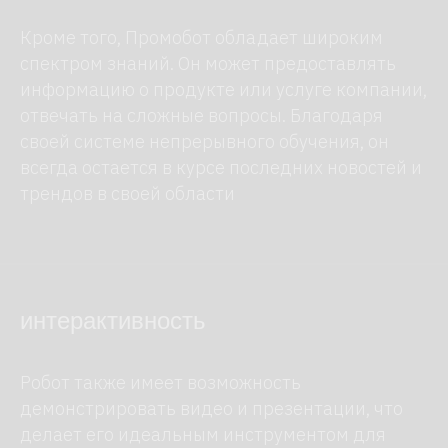
новости
Кроме того, Промобот обладает широким
контакты
спектром знаний. Он может предоставлять
информацию о продукте или услуге компании,
робоагентство
отвечать на сложные вопросы. Благодаря
своей системе непрерывного обучения, он
Info@roboagency.ru
всегда остается в курсе последних новостей и
трендов в своей области
+7 (495) 147-42-92
просп. Мира, 119,
стр. 2, Москва
Оставаясь на нашем сайте, вы соглашаетесь
с использованием файлов cookie.
интерактивность
Настроить cookie
2015-2026 © Робоагентство
Политика
Принять
Отклонить
конфиденциальности
Робот также имеет возможность
демонстрировать видео и презентации, что
делает его идеальным инструментом для