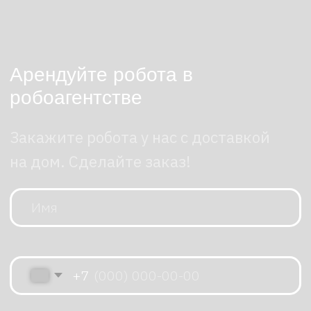
приобретение собственного
оборудования, а также получать доступ
к самым современным технологиям без
необходимости дорогостоящего
обновления парка техники.
Такой автономный робот оснащен
широким функционалом для
проведения презентаций. Он может
демонстрировать мультимедийный
контент, включая видео и фотографии, а
также поддерживать интерактивное
взаимодействие с аудиторией. Робот
обладает способностью распознавать
голосовые команды и отвечать на них,
что позволяет ему стать незаменимым
помощником на мероприятиях.