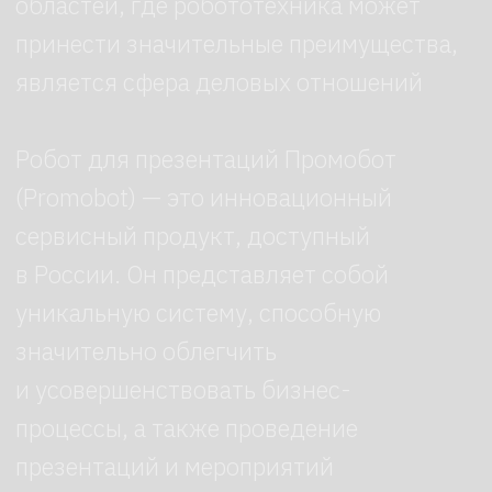
Характеристики
промобота:
от 10ч
Время автономной
работы
148 см
Высота робота
130 кг
Вес робота
220 V
Питание от сети