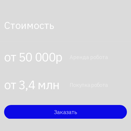
промобота
Одной из главных характеристик робота
является его высокая адаптивность к
любым условиям. Благодаря передовым
технологиям, встроенным в Промобот,
он может безупречно функционировать
как в закрытом помещении, так и на
открытой площадке. Это делает его
универсальным инструментом для
проведения мероприятий различного
масштаба.
Еще одной ключевой особенностью
робота является возможность его
аренды. Это позволяет компаниям и
организациям экономить средства на