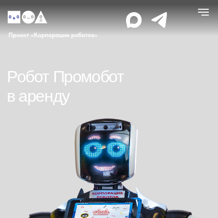
Робот Промобот
в аренду
Робот завоевал сердца
многих людей в Москве