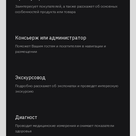
Заинтересует покупателей, а также расскажет об основных
особенностей продукта или товара
Консьерж или администратор
Поможет Вашим гостям и посетителям в навигации и
размещении
Экскурсовод
Подробно расскажет об экспонатах и проведет интересную
экскурсию
Позвоните нам
Диагност
Или оставьте заявку
Проводит медицинские измерения и снимает показатели
мы перезвоним
здоровья
в течение 10 минут