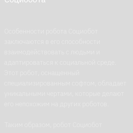
позволяющий отображать различные
анимированные изображения лиц
в трехмерной форме.
Человеческое лицо по умолчанию
параметрически управляется
в реальном времени и может плавно
переходить от одного выражения лица
к другому, отображая целый ряд
настроений.
Изображение лица не является заранее
записанным видео, оно создается
путем объединения 3D-моделей лиц
в реальном времени с помощью
специального графического
приложения InYaFace,
разработанного EA.