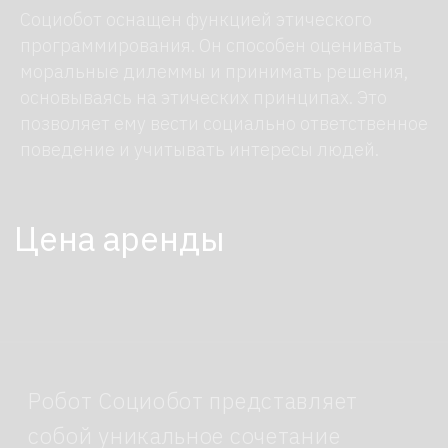
Социобот оснащен функцией этического
Первое в России агентство
по аренде роботов для
программирования. Он способен оценивать
мероприятий
моральные дилеммы и принимать решения,
Мы знаем о роботах все
основываясь на этических принципах. Это
позволяет ему вести социально ответственное
каталог роботов
поведение и учитывать интересы людей.
о нас
новости
контакты
Оставаясь на нашем сайте, вы соглашаетесь
робоагентство
с использованием файлов cookie.
Настроить cookie
Принять
Отклонить
Info@roboagency.ru
+7 (495) 147-42-92
просп. Мира, 119,