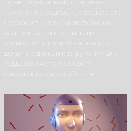
Одной из ключевых характеристик
Социобота является его способность
распознавать эмоции и настроение
людей. Для этого используются
различные датчики и алгоритмы,
которые позволяют роботу
анализировать голосовые тон
и мимические выражения лица.
Благодаря этой возможности Социобот
может определить, когда человек
испытывает радость, грусть или другие
эмоции, что позволяет ему более точно
отреагировать на потребности
человека.