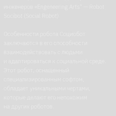
Параметры робота
до 10 ч
Время автономной
работы
148 см
Высота робота
130 кг
Вес робота
220 V
Питание от сети