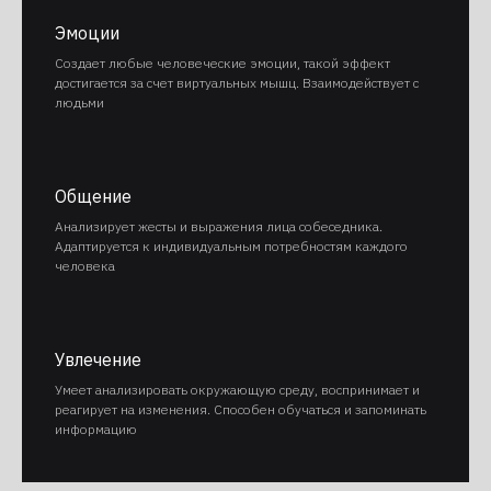
Эмоции
Создает любые человеческие эмоции, такой эффект
достигается за счет виртуальных мышц. Взаимодействует с
людьми
Общение
Анализирует жесты и выражения лица собеседника.
Адаптируется к индивидуальным потребностям каждого
человека
Увлечение
Умеет анализировать окружающую среду, воспринимает и
реагирует на изменения. Способен обучаться и запоминать
информацию