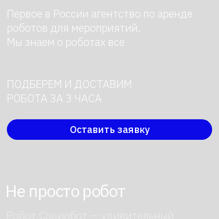
Не просто робот
Робот Социобот — удивительный
человекоподобный робот, который
способен эмулировать человеческие
эмоции и социальные навыки, что
делает его бесценным помощником
не только в сфере науки, но
и в образовании.
В последние годы робототехника
сделала огромный шаг вперед, перейдя
от простых механизмов к сложным
искусственным интеллектам. Одним
из наиболее интересных разработок
стала созданная командой британских
инженеров «Engeneering Arts" — Robot
Socibot (Social Robot)