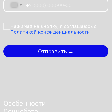
Характеристики
Cоциобота
Робот имеет активируемую шею
и расположенный сзади оптический
проектор внутри корпуса головы,