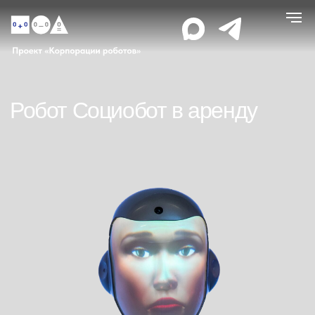
Робот Социобот в аренду