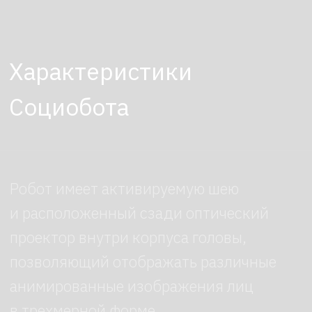
Цена аренды
Робот Социобот представляет
собой уникальное сочетание
технологии и социальной
интерактивности, что делает его
востребованным в различных
областях. Компании и организации
могут арендовать робота
Социобота на определенный период
времени для использования его
функционала в своих проектах.
Благодаря широкому функционалу