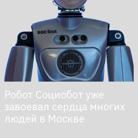
Робот Социобот уже
завоевал сердца многих
людей в Москве
Первое в России агентство по аренде
роботов для мероприятий.
Мы знаем о роботах все
ПОДБЕРЕМ И ДОСТАВИМ
РОБОТА ЗА 3 ЧАСА
Оставить заявку