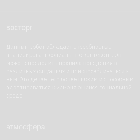
восторг
Данный робот обладает способностью
анализировать социальные контексты. Он
может определить правила поведения в
различных ситуациях и приспосабливаться к
ним. Это делает его более гибким и способным
Роботы
адаптироваться к изменяющейся социальной
Аренда помещения
среде.
Робот ведущий в аренду
атмосфера
Робот художник в аренду