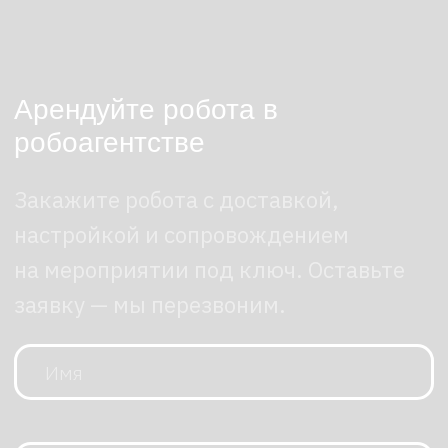
Возможности робота
NOETIX N2 уверенно справляется
с динамичными сценариями, где важна
не только точность, но и физическая
устойчивость. Он стабильно ходит
и бегает по пересеченной местности,
отрабатывает быстрые маневры
и сохраняет баланс при внешних
воздействиях. Среди заметных
возможностей — выполнение сложных