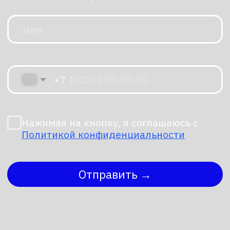
скорость дают широкие
возможности, но важно соотнести
их с реальными сценариями:
не всегда нужна максимальная
динамика, зато критична
стабильность и предсказуемость.
Габариты и размещение.
Высота
1,2 м и вес 30 кг должны
вписываться в рабочую зону:
учитывайте свободное
пространство для маневров
и безопасность персонала.
Автономность и обслуживание.
Более двух часов работы
и быстросъемная батарея
упрощают эксплуатацию, но при
длительных тестах стоит заранее
продумать схему замены
аккумуляторов.
Назначение задач.
Если цель —
демонстрация и пилотные
испытания, STANDARD закрывает