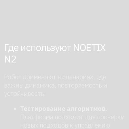
большинство потребностей.
Если же требуется глубокая
интеграция и разработка
собственных алгоритмов, лучше
сразу заложить в план переход
на версию с открытыми
интерфейсами.
NOETIX N2 — инструмент для тех, кому
важна работоспособность: он стабильно
отрабатывает сложные сценарии,
выдерживает нагрузки и дает
предсказуемые результаты
в повторяемых тестах.