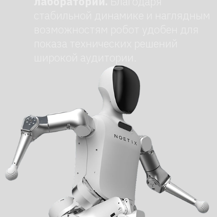
Закажите робота с доставкой,
настройкой и сопровождением
на мероприятии под ключ. Оставьте
заявку — мы перезвоним.
+7
Нажимая на кнопку, я соглашаюсь с
Политикой конфиденциальности
Отправить →