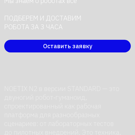
платформа для разнообразных
сценариев: от лабораторных тестов
до пилотных внедрений. Это техника,
рассчитанная на регулярные нагрузки
и жесткие условия эксплуатации.
Конструкция сочетает
антропоморфную форму с инженерной
практичностью: робот сохраняет
устойчивость при резких движениях,
падениях и работе на неровной
поверхности. Версия STANDARD
ориентирована на эксплуатацию
«из коробки» — без необходимости
глубокой доработки со стороны
пользователя.