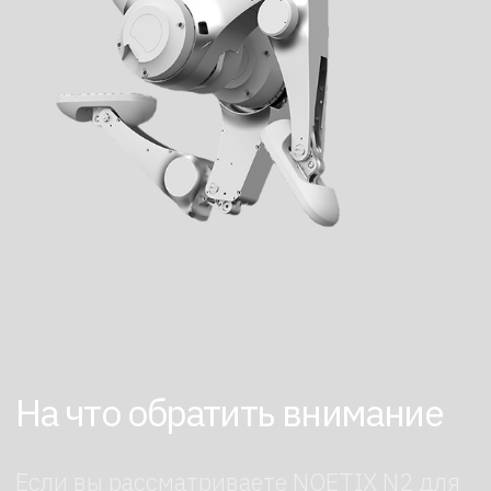
Роботы
Аренда помещения
Робот ведущий в аренду
Робот художник в аренду
Первое в России агентство
по аренде роботов для
мероприятий
Мы знаем о роботах все
каталог роботов
о нас