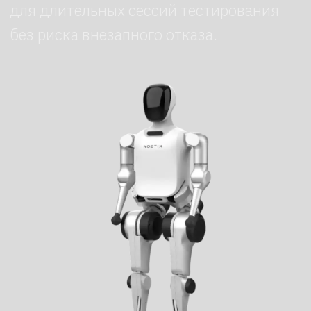
разрядке батарею можно оперативно
заменить, чтобы не прерывать
тестовые прогоны. Такой подход
сокращает простой и делает
эксплуатацию удобнее в условиях
интенсивной работы.
Технические характеристики
Габариты и масса: высота — 1,2 м,
вес — 30 кг.
Подвижность: каждая нога — 5
степеней свободы (DoF), каждая
рука — 4 степени свободы.
Графика: отдельный GPU
не предусмотрен — архитектура
ориентирована на управление
и обработку данных.
Датчики: камера глубины, IMU
(инерциальный измерительный
модуль).
Питание: литий‑ионный