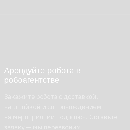
На что обратить внимание
Если вы рассматриваете NOETIX N2 для
своих задач, ориентируйтесь
на практические параметры:
Тип версии.
STANDARD
не предусматривает
дополнительных интерфейсов
разработки — он рассчитан
на эксплуатацию без
низкоуровневой кастомизации.
Если в планах — собственная
разработка алгоритмов, логичнее
сразу смотреть в сторону
EDU‑версии.
Динамика и нагрузки.
Пиковый
момент 150 Н·м и высокая