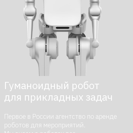
Гуманоидный робот
для прикладных задач
Первое в России агентство по аренде
роботов для мероприятий.
Мы знаем о роботах все
ПОДБЕРЕМ И ДОСТАВИМ
РОБОТА ЗА 3 ЧАСА
Оставить заявку
NOETIX N2 в версии STANDARD — это
двуногий робот‑гуманоид,
спроектированный как рабочая