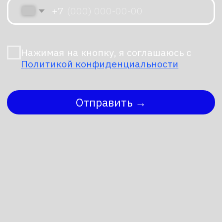
движений: сальто назад, подъем после
падения, сохранение равновесия при
резких изменениях нагрузки.
Максимальная скорость перемещения
превышает 3,5 м/с — это один из самых
высоких показателей среди двуногих
платформ в своем классе.
Робот рассчитан на повторяемые
испытания: в лабораторных тестах
он продолжал стабильно работать после
десятков падений с большой высоты.
Такая надежность делает его пригодным
для длительных сессий тестирования
без риска внезапного отказа.