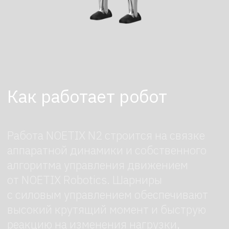
аккумулятор 48 В, 7 Ач,
быстросъемный.
Автономность: более 2 часов
работы.
Параметры робота:
от 2 ч
Автономная работа
30 кг
Вес робота
C++ / Python
Открытое
программирование
2 м/c
Скорость