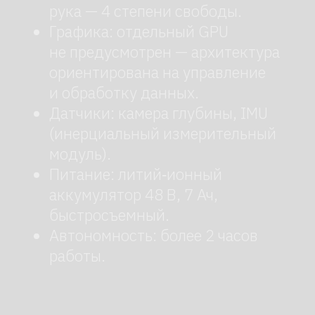
Тестирование алгоритмов.
Платформа подходит для проверки
новых подходов к управлению
двуногими роботами.
Сбор данных о взаимодействии
с поверхностью.
Робот помогает
фиксировать параметры
устойчивости и энергозатрат при
ходьбе и беге по разным типам
покрытия.
Пилотные интеграции в
индустриальных и
образовательных средах.
Его
используют для демонстрации
возможностей гуманоидных
платформ и отработки базовых
сценариев взаимодействия.
Выставки и учебные
лаборатории.
Благодаря
стабильной динамике и наглядным
возможностям робот удобен для
показа технических решений