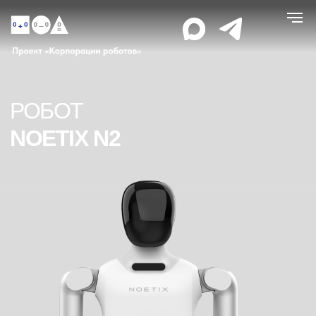
РОБОТ
NOETIX N2