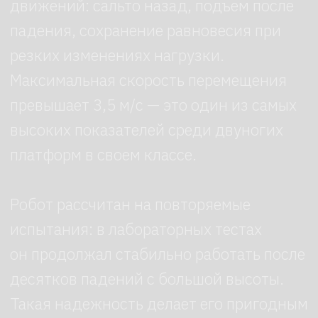
с силовым управлением обеспечивают
высокий крутящий момент и быструю
реакцию на изменения нагрузки,
а алгоритм координирует движения
так, чтобы сохранять устойчивость
даже в нестабильных условиях.
Восприятие окружающего
пространства строится на данных
камеры глубины и инерциального
модуля (IMU): вместе они формируют
картину положения робота
в пространстве и помогают
корректировать баланс в реальном
времени. Вычислительная система
обрабатывает эти данные и отдает
команды на приводы, обеспечивая
согласованную работу всех суставов.
Питание организовано через
быстросъемный аккумулятор: при