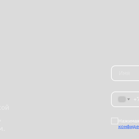
Нажимая на кнопку, я 
конфиденциальности
Отправи
баку Deep Robotics
, где важно сочетание технологичности
ать гидом: сопровождать посетителей
 предлагать сделать фото. На корпоративе или