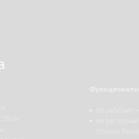
Функциональные огра
Не работает на неровны
м.
Не распознает сложные
(только базовые команд
дио
Не предназначена для 
при температуре ниже 0
м заряде