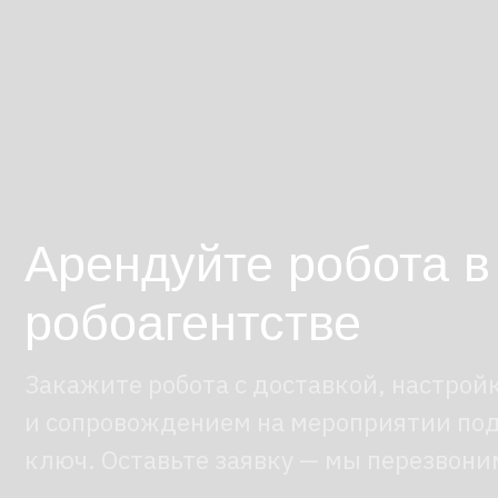
и сопровождением на мероприятии под
ключ. Оставьте заявку — мы перезвоним.
Где использовать робота-cо
Робособака органично вписывается в события
и живого контакта. На выставке она может ст
к стендам, кратко рассказывать о продуктах и