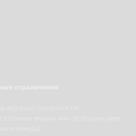
ничения
х поверхностях.
 эмоции или свободную речь
ы).
эксплуатации под дождем или
 °C.