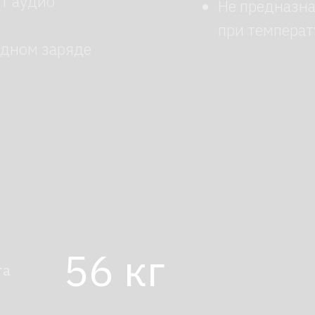
56 кг
Вес р
C++ / Python
Откр