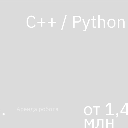
от 1,49
Аренда робота
млн
+7