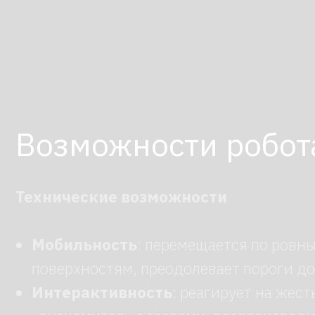
Технические возможности
Мобильность
: перемещается по ровным
поверхностям, преодолевает пороги до 25 с
Интерактивность
: реагирует на жесты,
«знакомится» с гостями, воспроизводит ау
(фразы, музыку).
Автономность
: до 4 часов работы на одно
(в зависимости от нагрузки).
Параметры робота: