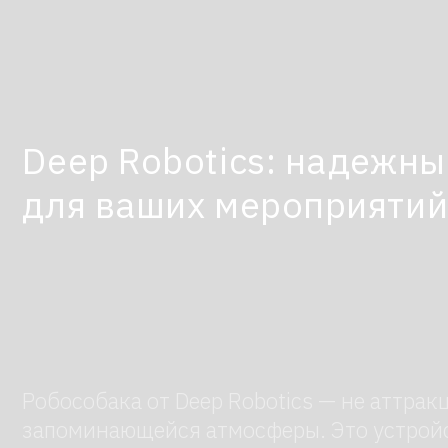
Deep Robotics: надежный 
для ваших мероприятий
Робособака от Deep Robotics — не аттракцион
запоминающейся атмосферы. Это устройство 
интеллекта, чтобы стать не просто «декораци
животных, робот не испытывает стресса от то
сценарий — при этом выглядит удивительно е