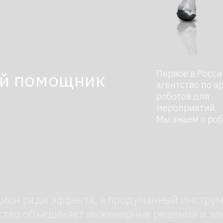
Первое в России
помощник
агентство по аренде
роботов для
мероприятий.
Мы знаем о роботах все
 ради эффекта, а продуманный инструмент для с
объединяет инженерные решения и элементы ис
ей», а активным участником события. В отличие 
лпы, не нуждается в перерывах и строго выполня
стественно.