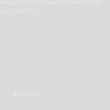
обота
ытое программирование