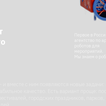
Первое в России
агентство по аренде
роботов для
мероприятий.
Мы знаем о роботах все
месте с ним появляются новые задачи: найти пер
ьное качество. Есть вариант проще: поставить
алей, городских праздников, парков, торговых 