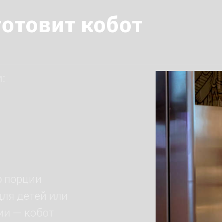
ции
етей или
кобот