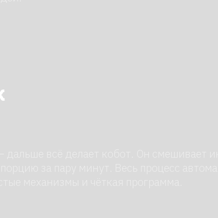
ьше всё делает кобот. Он смешивает ингредиент
ю за пару минут. Весь процесс автоматизирован
 механизмы и чёткая программа.
овит кобот