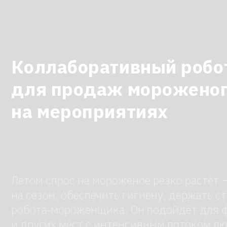
Коллаборативный робот
для продаж мороженого
на мероприятиях
Летом спрос на мороженое резко растёт — и в
на сезон, обеспечить гигиену, держать стабил
робота‑мороженщика. Он подойдёт для фестив
и других мест с интенсивным потоком людей.