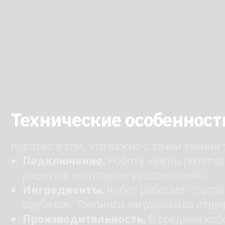
Коротко о том, что важно с точки зрения техни
Подключение.
Роботу нужны розетка 220 
рецептов и отправки уведомлений).
Ингредиенты.
Кобот работает с готовыми 
сорбетов. Топпинги загружаются отдельно 
Производительность.
В среднем кобот вы
средней точки продаж.
Габариты и вес.
Стандартный размер — 80×6
при планировании места установки.
Материалы корпуса.
Нержавеющая сталь и
Арендуйте р