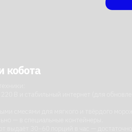
ки:
В и стабильный интернет (для обновления
смесями для мягкого и твёрдого мороженого,
— в специальные контейнеры.
даёт 30−60 порций в час — достаточно для
0×160 см, вес около 120 кг. Учитывайте это
 пищевой пластик — прочные и легко моются.
обота