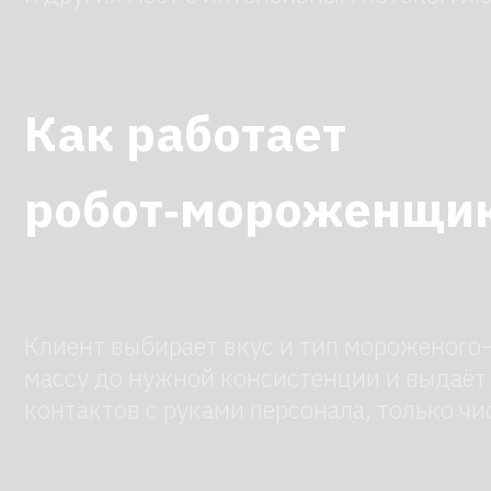
Как работает
робот‑мороженщик
Клиент выбирает вкус и тип мороженого— дал
массу до нужной консистенции и выдаёт порци
контактов с руками персонала, только чистые
Какое мороженое гот
Робот справляется с разными вариантами: