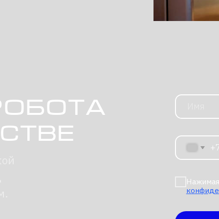
обота
тве
+7
Нажимая на кнопку, я 
конфиденциальности
Отправи
обота