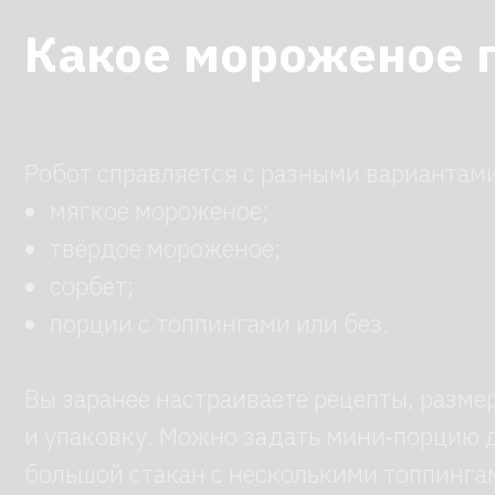
мягкое мороженое;
твёрдое мороженое;
сорбет;
порции с топпингами или без.
Вы заранее настраиваете рецепты, размер пор
и упаковку. Можно задать мини‑порцию для д
большой стакан с несколькими топпингами — 
выполнит заказ точно по программе.